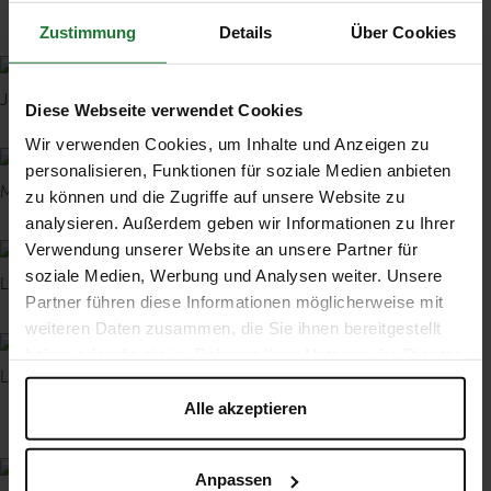
Zustimmung
Details
Über Cookies
Jonas Zehnle
Facharbeiter Garten- und Landschaftsbau
Diese Webseite verwendet Cookies
Wir verwenden Cookies, um Inhalte und Anzeigen zu
personalisieren, Funktionen für soziale Medien anbieten
Michael Moser
Allrounder im Garten- und Landschaftsbau
zu können und die Zugriffe auf unsere Website zu
analysieren. Außerdem geben wir Informationen zu Ihrer
Verwendung unserer Website an unsere Partner für
soziale Medien, Werbung und Analysen weiter. Unsere
Lukas Krampf
Zuarbeit in Pflanz- und Pflegekolonne
Partner führen diese Informationen möglicherweise mit
weiteren Daten zusammen, die Sie ihnen bereitgestellt
haben oder die sie im Rahmen Ihrer Nutzung der Dienste
Lukas Hug
Facharbeiter im Garten- und Landschaftsbau
gesammelt haben. Sie geben Einwilligung zu unseren
Cookies, wenn Sie unsere Webseite weiterhin nutzen.
Alle akzeptieren
Anpassen