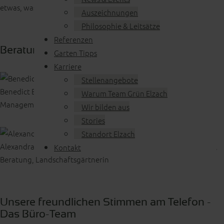
etwas, was Mensch und Garten miteinander verbindet."
Auszeichnungen
Philosophie & Leitsätze
Referenzen
Beratung / Planung
Garten Tipps
Karriere
Stellenangebote
Benedict Bosler
Geschäftsführer, B. Eng. Landschaftsbau und –
Warum Team Grün Elzach
Management, Zertifiziert für Qualitätsmanagement, Ausbilder
Wir bilden aus
Stories
Standort Elzach
Alexandra Bosler
B. Eng. Landschaftsarchitektur, Gartenplanung,
Kontakt
Beratung, Landschaftsgärtnerin
Unsere freundlichen Stimmen am Telefon -
Das Büro-Team