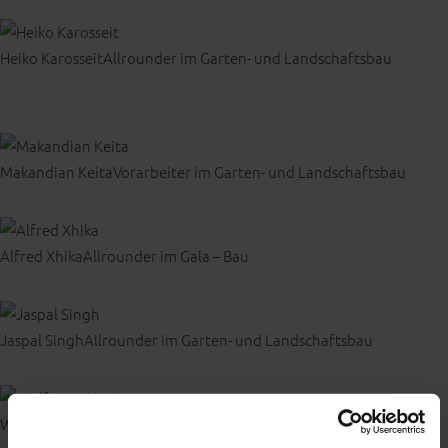
Heiko Karosseit
Allrounder im Garten- und Landschaftsbau
Makandian Keita
Vorarbeiter im Garten- und Landschaftsbau
Alfred Xhika
Allrounder im Gala – Bau
Jaspal Singh
Allrounder im Garten- und Landschaftsbau
Wolfgang Häringer
Zuarbeit in Pflanz- und Pflegekolonne