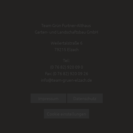
Team Grün Furtner-Althaus
Garten- und Landschaftsbau GmbH
Weilertalstraße 6
79215 Elzach
Tel:
(0 76 82) 920 09 0
Fax: (0 76 82) 920 09 26
info@team-gruen-elzach.de
Impressum
Datenschutz
Cookie einstellungen