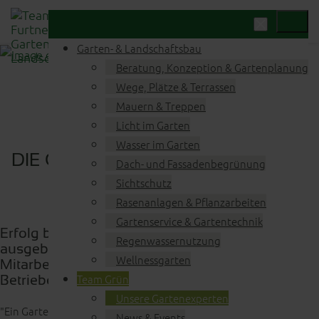
Garten- & Landschaftsbau
Beratung, Konzeption & Gartenplanung
Wege, Plätze & Terrassen
Mauern & Treppen
Licht im Garten
Wasser im Garten
DIE GARTENEXPERTEN DES TEAM
Dach- und Fassadenbegrünung
GRÜN
Sichtschutz
Rasenanlagen & Pflanzarbeiten
Gartenservice & Gartentechnik
Erfolg baut man nicht allein! Unsere gut
Regenwassernutzung
ausgebildeten, kreativen und motivierten
Wellnessgarten
Mitarbeiter sind das Fundament unseres
Betriebes.
Team Grün
Unsere Gartenexperten
"Ein Garten lebt und verändert sich ständig. Eigentlich ist das
News & Events