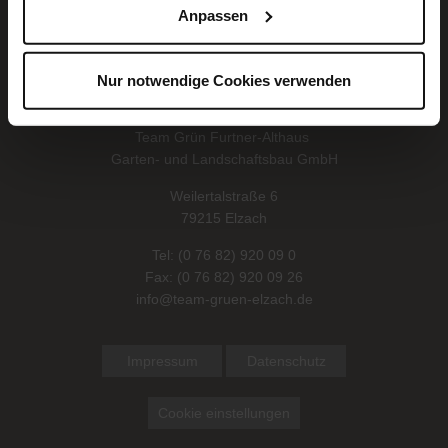
Anpassen
Nur notwendige Cookies verwenden
Team Grün Furtner-Althaus
Garten- und Landschaftsbau GmbH
Weilertalstraße 6
79215 Elzach
Tel:
(0 76 82) 920 09 0
Fax: (0 76 82) 920 09 26
info@team-gruen-elzach.de
Impressum
Datenschutz
Cookie einstellungen