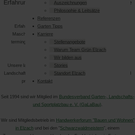
Erfahrung sind Garant für qualitativ hochwertige
Auszeichnungen
Leistungen.
Philosophie & Leitsätze
Referenzen
Erfahrene Fachkräfte und ein moderner, spezialisierter
Garten Tipps
Maschinenpark sind die Sicherheiten für qualifizierte und
Karriere
termingerechte Ausführung aller Arbeiten des Garten- und
Stellenangebote
Landschaftsbaues.
Warum Team Grün Elzach
Wir bilden aus
Unsere langjährige Erfahrung und Kompetenz im Garten- und
Stories
Landschaftsbau wird über die Region hinaus von öffentlichen und
Standort Elzach
privatwirtschaftlichen Auftraggebern geschätzt.
Kontakt
Seit 1994 sind wir Mitglied im
Bundesverband Garten-, Landschafts-
und Sportplatzbau e. V. (GaLaBau)
.
Wir sind Mitgliedsbetrieb im
Handwerkerforum "Bauen und Wohnen"
in Elzach
und bei den "
Schwarzwaldmeistern
", einem