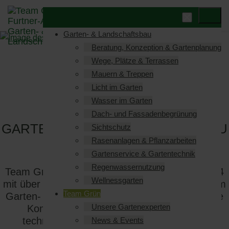
Garten- & Landschaftsbau
Beratung, Konzeption & Gartenplanung
Wege, Plätze & Terrassen
Mauern & Treppen
Licht im Garten
Wasser im Garten
TEAM GRÜN ELZACH -
Dach- und Fassadenbegrünung
GARTENBAU VON GENERATION ZU
Sichtschutz
GENERATION
Rasenanlagen & Pflanzarbeiten
Gartenservice & Gartentechnik
Regenwassernutzung
Team Grün aus Elzach bei Freiburg ist seit 1994
Wellnessgarten
mit über 35 festangestellten Mitarbeiter/-innen im
Team Grün
Garten- und Landschaftsbau in Elzach tätig. Die
Unsere Gartenexperten
Kombination von Know-How, optimaler
technischer Ausstattung und langjähriger
News & Events