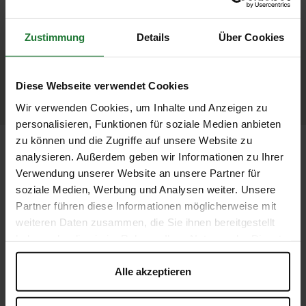
WAS UNS SEHR AM HERZEN
MEHR INFO
Zustimmung
Details
Über Cookies
LIEGT
Diese Webseite verwendet Cookies
MEHR INFO
Wir verwenden Cookies, um Inhalte und Anzeigen zu
personalisieren, Funktionen für soziale Medien anbieten
zu können und die Zugriffe auf unsere Website zu
analysieren. Außerdem geben wir Informationen zu Ihrer
Verwendung unserer Website an unsere Partner für
soziale Medien, Werbung und Analysen weiter. Unsere
Partner führen diese Informationen möglicherweise mit
weiteren Daten zusammen, die Sie ihnen bereitgestellt
haben oder die sie im Rahmen Ihrer Nutzung der Dienste
gesammelt haben. Sie geben Einwilligung zu unseren
Cookies, wenn Sie unsere Webseite weiterhin nutzen.
Alle akzeptieren