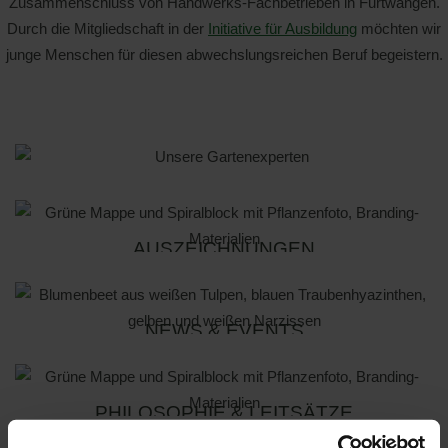
Zusammenschluss von Handwerks-Fachbetrieben in Furtwangen.
Durch die Mitgliedschaft in der
Initiative für Ausbildung
möchten wir
junge Menschen für diesen abwechslungsreichen Beruf begeistern.
UNSERE GARTENEXPERTEN
AUSZEICHNUNGEN
ERFOLG BAUT MAN NICHT
ALLEIN!
AUSZEICHNUNGEN - TEAM
NEWS & EVENTS
MEHR INFO
GRÜN ELZACH
AKTUELLES RUND UM DAS
PHILOSOPHIE & LEITSÄTZE
MEHR INFO
TEAM GRÜN