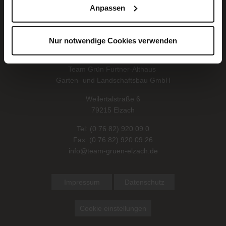
Anpassen
Nur notwendige Cookies verwenden
Team Grün Furtner-Althaus
Garten- und Landschaftsbau GmbH
Weilertalstraße 6
79215 Elzach
Tel:
(0 76 82) 920 09 0
Fax: (0 76 82) 920 09 26
info@team-gruen-elzach.de
Impressum
Datenschutz
Cookie einstellungen