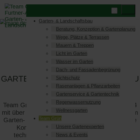
Garten- & Landschaftsbau
Beratung, Konzeption & Gartenplanung
Wege, Plätze & Terrassen
Mauern & Treppen
Licht im Garten
Wasser im Garten
TEAM GRÜN ELZACH -
Dach- und Fassadenbegrünung
GARTENBAU VON GENERATION ZU
Sichtschutz
GENERATION
Rasenanlagen & Pflanzarbeiten
Gartenservice & Gartentechnik
Regenwassernutzung
Team Grün aus Elzach bei Freiburg ist seit 1994
Wellnessgarten
mit über 35 festangestellten Mitarbeiter/-innen im
Team Grün
Garten- und Landschaftsbau in Elzach tätig. Die
Unsere Gartenexperten
Kombination von Know-How, optimaler
technischer Ausstattung und langjähriger
News & Events