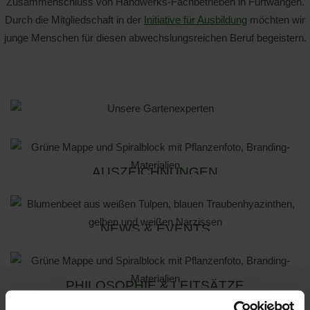
Zusammenschluss von Handwerks-Fachbetrieben in Furtwangen.
Durch die Mitgliedschaft in der
Initiative für Ausbildung
möchten wir
junge Menschen für diesen abwechslungsreichen Beruf begeistern.
UNSERE GARTENEXPERTEN
AUSZEICHNUNGEN
ERFOLG BAUT MAN NICHT
ALLEIN!
AUSZEICHNUNGEN - TEAM
NEWS & EVENTS
MEHR INFO
GRÜN ELZACH
AKTUELLES RUND UM DAS
PHILOSOPHIE & LEITSÄTZE
MEHR INFO
TEAM GRÜN