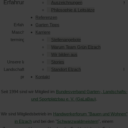
Erfahrung sind Garant für qualitativ hochwertige
Auszeichnungen
Leistungen.
Philosophie & Leitsätze
Referenzen
Erfahrene Fachkräfte und ein moderner, spezialisierter
Garten Tipps
Maschinenpark sind die Sicherheiten für qualifizierte und
Karriere
termingerechte Ausführung aller Arbeiten des Garten- und
Stellenangebote
Landschaftsbaues.
Warum Team Grün Elzach
Wir bilden aus
Unsere langjährige Erfahrung und Kompetenz im Garten- und
Stories
Landschaftsbau wird über die Region hinaus von öffentlichen und
Standort Elzach
privatwirtschaftlichen Auftraggebern geschätzt.
Kontakt
Seit 1994 sind wir Mitglied im
Bundesverband Garten-, Landschafts-
und Sportplatzbau e. V. (GaLaBau)
.
Wir sind Mitgliedsbetrieb im
Handwerkerforum "Bauen und Wohnen"
in Elzach
und bei den "
Schwarzwaldmeistern
", einem