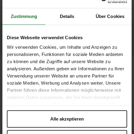
WAS UNS SEHR AM HERZEN
MEHR INFO
Zustimmung
Details
Über Cookies
LIEGT
Diese Webseite verwendet Cookies
MEHR INFO
Wir verwenden Cookies, um Inhalte und Anzeigen zu
personalisieren, Funktionen für soziale Medien anbieten
zu können und die Zugriffe auf unsere Website zu
analysieren. Außerdem geben wir Informationen zu Ihrer
Verwendung unserer Website an unsere Partner für
soziale Medien, Werbung und Analysen weiter. Unsere
Partner führen diese Informationen möglicherweise mit
weiteren Daten zusammen, die Sie ihnen bereitgestellt
haben oder die sie im Rahmen Ihrer Nutzung der Dienste
gesammelt haben. Sie geben Einwilligung zu unseren
Cookies, wenn Sie unsere Webseite weiterhin nutzen.
Alle akzeptieren